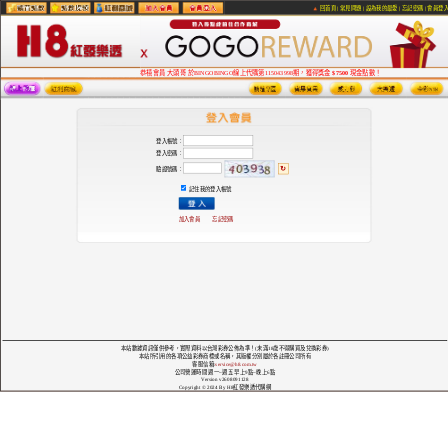
回首頁
|
常見問題
|
設為我的最愛
|
忘記密碼
|
會員登
恭禧會員 大頭哥 於BINGOBINGO線上代購第115043998期，獲得獎金
$7500
現金點數！
登入帳號：
登入密碼：
↻
驗證號碼：
記住我的登入帳號
加入會員
忘記密碼
本站數據資訊僅供參考，實際資料以台灣彩券公佈為準！(未滿18歲不得購買及兌換彩券)
本站所引用的各項公益彩券商標或名稱，其版權分別屬於各註冊公司所有
客服信箱:
service@h8.com.tw
公司營運時間 週一~週五 早上9點~晚上6點
Version v2608091128
Copyright © 2024 By H8紅發樂透代購網