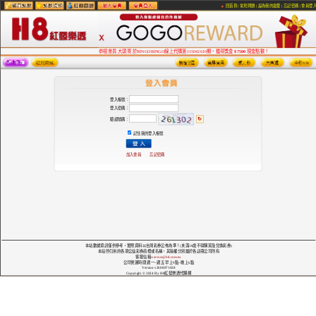
回首頁
|
常見問題
|
設為我的最愛
|
忘記密碼
|
會員登
恭禧會員 大頭哥 於BINGOBINGO線上代購第115042610期，獲得獎金
$7500
現金點數！
登入帳號：
登入密碼：
↻
驗證號碼：
記住我的登入帳號
加入會員
忘記密碼
本站數據資訊僅供參考，實際資料以台灣彩券公佈為準！(未滿18歲不得購買及兌換彩券)
本站所引用的各項公益彩券商標或名稱，其版權分別屬於各註冊公司所有
客服信箱:
service@h8.com.tw
公司營運時間 週一~週五 早上9點~晚上6點
Version v2608071028
Copyright © 2024 By H8紅發樂透代購網